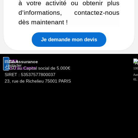
à votre activité ou obtenir plus
d’informations, contactez-nous
dès maintenant !
Je demande mon devis
ISCA Assurance
Nous
A
contacter
SASU au Capital social de 5.000€
SIRET : 53537577800037
Aut
61,
23, rue de Richelieu 75001 PARIS