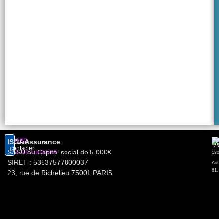
ISCA Assurance
Nous
A
contacter
SASU au Capital social de 5.000€
SIRET : 53537577800037
Aut
61,
23, rue de Richelieu 75001 PARIS