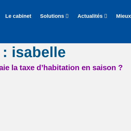
Le cabinet
Solutions
Actualités
Mieux
 :
isabelle
aie la taxe d’habitation en saison ?