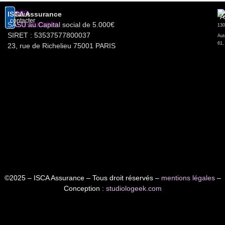
ISCA Assurance
Nous
A
contacter
SASU au Capital social de 5.000€
SIRET : 53537577800037
Aut
61,
23, rue de Richelieu 75001 PARIS
©2025 – ISCA Assurance – Tous droit réservés –
mentions légales
–
Conception :
studiologeek.com