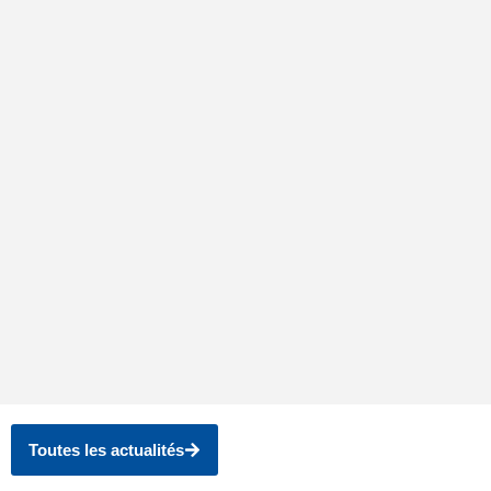
Préparer Demain, Dès Aujourd'hui :
Tout Comprendre sur l'Assurance
Retraite
Couple senior
Épargne Argent
L'assurance retraite est une solution d'épargne
complémentaire essentielle pour préparer
financièrement...
Lire plus
Toutes les actualités