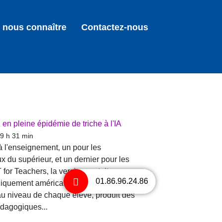
 nous connaître
Contactez-nous
en pleine épidémie de triche à l'IA
 9 h 31 min
 l'enseignement, un pour les
x du supérieur, et un dernier pour les
or Teachers, la version gratuite
01.86.96.24.86
iquement américains) et à leurs
au niveau de chaque élève, produit des
pédagogiques...