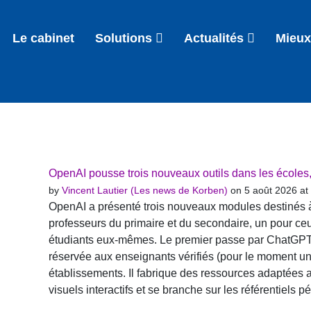
Le cabinet
Solutions
Actualités
Mieux
OpenAI pousse trois nouveaux outils dans les écoles, 
by
Vincent Lautier (Les news de Korben)
on 5 août 2026 at
OpenAI a présenté trois nouveaux modules destinés à
professeurs du primaire et du secondaire, un pour ceu
étudiants eux-mêmes. Le premier passe par ChatGPT f
réservée aux enseignants vérifiés (pour le moment un
établissements. Il fabrique des ressources adaptées 
visuels interactifs et se branche sur les référentiels 