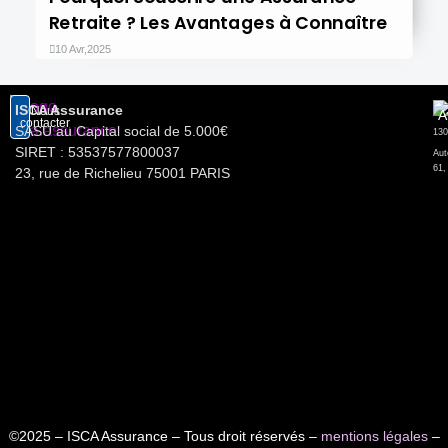
Retraite ? Les Avantages à Connaître
10 Avr,2025
ISCA Assurance
Nous
A
contacter
SASU au Capital social de 5.000€
SIRET : 53537577800037
Aut
61,
23, rue de Richelieu 75001 PARIS
©2025 – ISCA Assurance – Tous droit réservés –
mentions légales
–