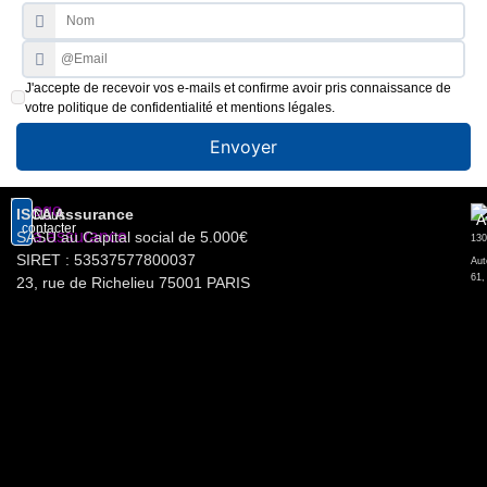
J'accepte de recevoir vos e-mails et confirme avoir pris connaissance de
votre politique de confidentialité et mentions légales.
Envoyer
ISCA Assurance
Nous
A
contacter
SASU au Capital social de 5.000€
SIRET : 53537577800037
Aut
61,
23, rue de Richelieu 75001 PARIS