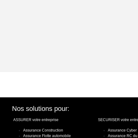
Nos solutions pour:
ASSURER votre entreprise
SECURISER votre entre
Assurance Construction
Assurance Cyber
Assurance Flotte automobile
Assurance RC du 