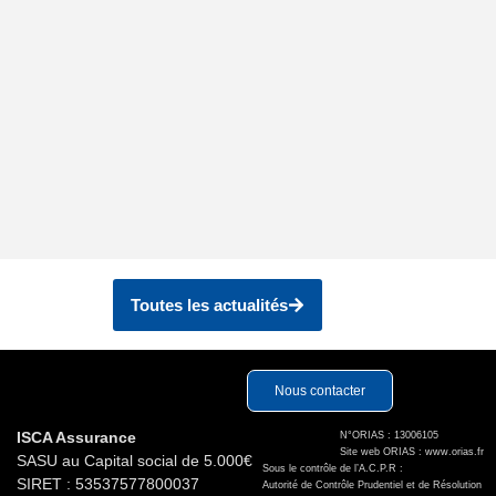
assurance
Dès juillet 2023, le gouvernement a
annoncé sa volonté de supprimer la carte
verte en assurance automobile,...
Lire plus
Toutes les actualités
Nous contacter
ISCA Assurance
N°ORIAS : 13006105
Site web ORIAS : www.orias.fr
SASU au Capital social de 5.000€
Sous le contrôle de l’A.C.P.R :
SIRET : 53537577800037
Autorité de Contrôle Prudentiel et de Résolution