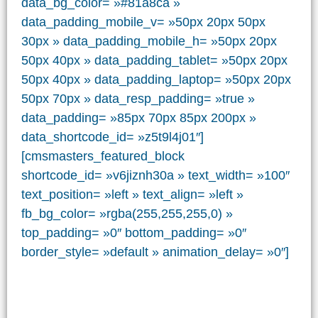
data_bg_color= »#81a8ca »
data_padding_mobile_v= »50px 20px 50px
30px » data_padding_mobile_h= »50px 20px
50px 40px » data_padding_tablet= »50px 20px
50px 40px » data_padding_laptop= »50px 20px
50px 70px » data_resp_padding= »true »
data_padding= »85px 70px 85px 200px »
data_shortcode_id= »z5t9l4j01″]
[cmsmasters_featured_block
shortcode_id= »v6jiznh30a » text_width= »100″
text_position= »left » text_align= »left »
fb_bg_color= »rgba(255,255,255,0) »
top_padding= »0″ bottom_padding= »0″
border_style= »default » animation_delay= »0″]
ISCA ASSURANCE
23, rue de Richelieu