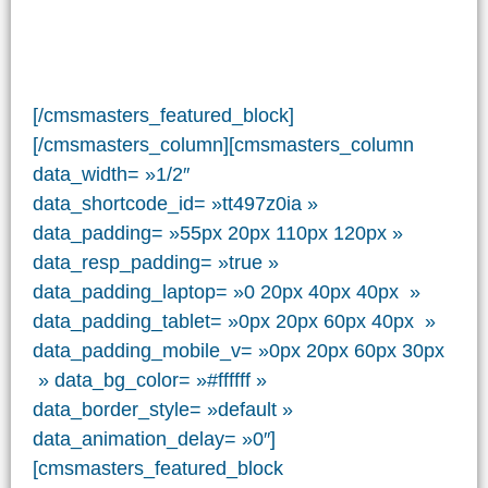
75001 PARIS
contact@isca-assurance.fr
Téléphone : 01 77 62 33 55
[/cmsmasters_featured_block]
[/cmsmasters_column][cmsmasters_column
data_width= »1/2″
data_shortcode_id= »tt497z0ia »
data_padding= »55px 20px 110px 120px »
data_resp_padding= »true »
data_padding_laptop= »0 20px 40px 40px »
data_padding_tablet= »0px 20px 60px 40px »
data_padding_mobile_v= »0px 20px 60px 30px
» data_bg_color= »#ffffff »
data_border_style= »default »
data_animation_delay= »0″]
[cmsmasters_featured_block