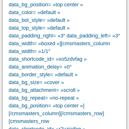
data_bg_position= »top center »
data_color= »default »
data_bot_style= »default »
data_top_style= »default »
data_padding_right= »3″ data_padding_left= »3″
data_width= »boxed »][cmsmasters_column
data_width= »1/1″
data_shortcode_id= »xo5zdvfag »
data_animation_delay= »0″
data_border_style= »default »
data_bg_size= »cover »
data_bg_attachment= »scroll »
data_bg_repeat= »no-repeat »
data_bg_position= »top center »]
[/cmsmasters_column][/cmsmasters_row]
[cmsmasters_row
data_shortcode_id= »r7uziajfon »