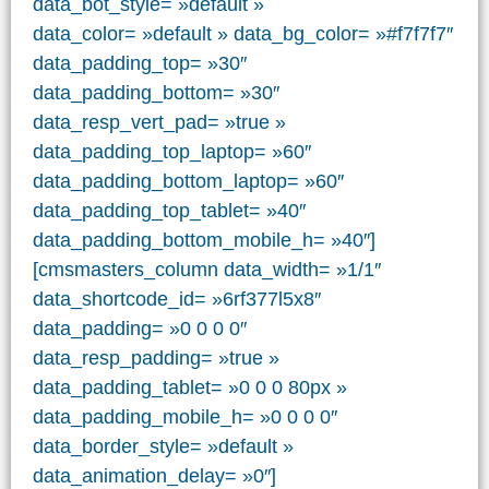
data_bot_style= »default »
data_color= »default » data_bg_color= »#f7f7f7″
data_padding_top= »30″
data_padding_bottom= »30″
data_resp_vert_pad= »true »
data_padding_top_laptop= »60″
data_padding_bottom_laptop= »60″
data_padding_top_tablet= »40″
data_padding_bottom_mobile_h= »40″]
[cmsmasters_column data_width= »1/1″
data_shortcode_id= »6rf377l5x8″
data_padding= »0 0 0 0″
data_resp_padding= »true »
data_padding_tablet= »0 0 0 80px »
data_padding_mobile_h= »0 0 0 0″
data_border_style= »default »
data_animation_delay= »0″]